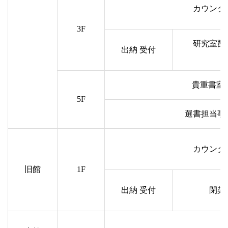
カウンタ
3F
研究室配
出納 受付
貴重書室 
5F
選書担当事
カウンタ
旧館
1F
出納 受付
閉架