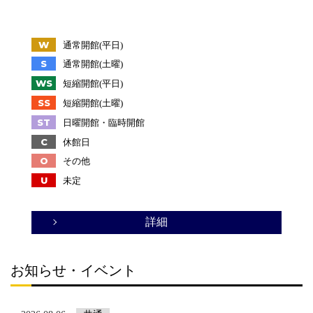
W
通常開館(平日)
S
通常開館(土曜)
WS
短縮開館(平日)
SS
短縮開館(土曜)
ST
日曜開館・臨時開館
C
休館日
O
その他
U
未定
詳細
お知らせ・イベント