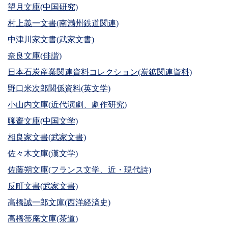
望月文庫(中国研究)
村上義一文書(南満州鉄道関連)
中津川家文書(武家文書)
奈良文庫(俳諧)
日本石炭産業関連資料コレクション(炭鉱関連資料)
野口米次郎関係資料(英文学)
小山内文庫(近代演劇、劇作研究)
聊齋文庫(中国文学)
相良家文書(武家文書)
佐々木文庫(漢文学)
佐藤朔文庫(フランス文学、近・現代詩)
反町文書(武家文書)
高橋誠一郎文庫(西洋経済史)
高橋箒庵文庫(茶道)