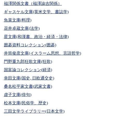
福澤関係文書（福澤諭吉関係）
ギャスケル文庫(英米文学、書誌学)
魚菜文庫(料理)
花井卓蔵文庫(法学)
星文庫(和漢書、政治・経済・法律)
囲碁資料コレクション(囲碁)
井筒俊彦文庫(イスラーム思想、言語哲学)
門野重九郎狂歌文庫(狂歌)
国富論コレクション(経済)
幸田文庫(国史, 日欧通交史)
桑名松平家文書(武家文書)
虚子文庫(俳句)
松本文庫(民俗学、歴史)
三田文学ライブラリー(日本文学)