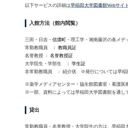
以下サービスの詳細は
早稲田大学図書館Webサイ
入館方法（館内閲覧）
三田・日吉・
信濃町
・理工学・湘南藤沢の各メデ
常勤教職員 ：
教職員証
名誉教授 ：
名誉教授証
大学院生・学部生 ：
学生証
非常勤教職員 ： 紹介状 ※発行については早
※薬学メディアセンター・協生館図書室・看護医
※一部、資料によっては早稲田大学図書館を通し
貸出
常勤教職員・名誉教授・大学院生の方は、早稲田大