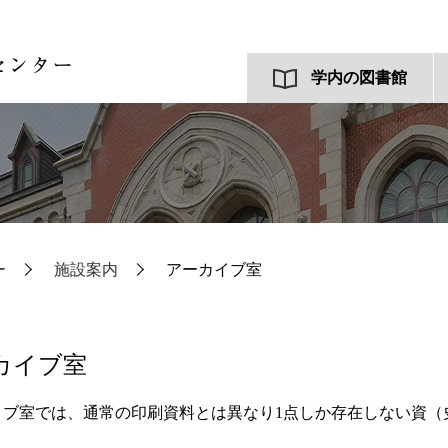
学内の図書館
ー
施設案内
アーカイブ室
カイブ室
イブ室では、通常の印刷資料とは異なり1点しか存在しない資（