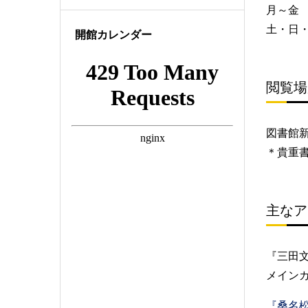
月～金 8
土・日
開館カレンダー
閲覧場
図書館
＊貴重
主なア
『三田文学
メインカ
『桑名