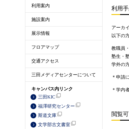
利用案内
利用手
施設案内
アーカ
展示情報
以下の
フロアマップ
教職員・
塾生・
交通アクセス
学外の
三田メディアセンターについて
＊申請
キャンパス内リンク
＊学内
三田KIC
福澤研究センター
閲覧可
斯道文庫
文学部古文書室