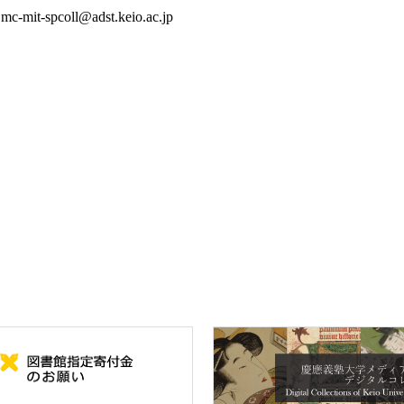
：
mc-mit-spcoll@adst.keio.ac.jp