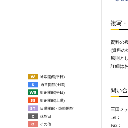
複写・
資料の
(資料
原則と
詳細は
W
通常開館(平日)
S
通常開館(土曜)
問い合
WS
短縮開館(平日)
SS
短縮開館(土曜)
ST
日曜開館・臨時開館
三田メ
C
休館日
Tel： 0
O
その他
Fax： 0