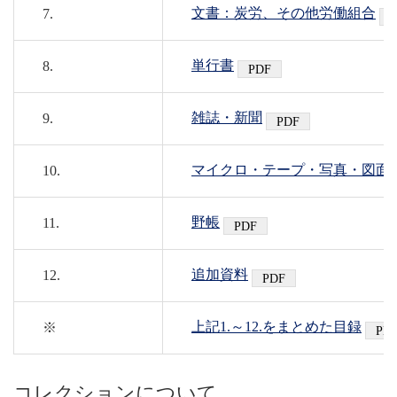
文書：炭労、その他労働組合
7.
単行書
8.
雑誌・新聞
9.
マイクロ・テープ・写真・図面
10.
野帳
11.
追加資料
12.
上記1.～12.をまとめた目録
※
コレクションについて