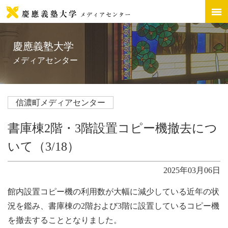
慶應義塾大学
メディアセンター
信濃町メディアセンター
書庫棟2階・3階設置コピー機撤去につ
いて（3/18）
2025年03月06日
館内設置コピー機の利用数が大幅に減少している近年の状
況を鑑み、書庫棟の2階および3階に設置しているコピー機
を撤去することとなりました。