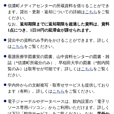
信濃町メディアセンターの所蔵資料を借りることができ
ます。貸出・更新・返却についての詳細は
こちら
をご覧
ください。
なお、
返却期限までに返却期限を超過した資料は、資料
1点につき、1日10円の延滞金が課せられます。
貸出中の資料のみ予約をかけることができます。詳しく
は
こちら
をご覧ください。
看護医療学図書室の図書、山中資料センターの図書・雑
誌（*信濃町所蔵分のみ）、早稲田大学の図書（*館内閲
覧のみ）は取寄せが可能です。詳しくは
こちら
をご覧く
ださい。
学内外からの文献複写・取寄せサービスも提供しており
ます（有料）。詳しくは
こちら
をご覧ください。
電子ジャーナルやデータベースは、館内設置の「電子リ
ソース専用パソコン」からご利用いただけます。詳しく
は下記「館内サービス」をご覧ください。なお、
学外か