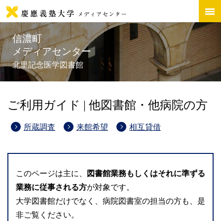
信濃町
メディアセンター
北里記念医学図書館
ご利用ガイド | 他図書館・他病院の方
所蔵調査
来館希望
相互貸借
このページは主に、
図書館業務もしくはそれに準ずる
業務に従事される方
が対象です。
大学図書館だけでなく、病院図書室の担当の方も、是
非ご覧ください。