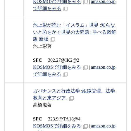
KOSMOSで詳細をみる
|
amazon.co.jp
で詳細をみる
池上彰が読む「イスラム」世界 :知らな
いと恥をかく世界の大問題 : 学べる図解
版 新版
池上彰著
SFC
302.27@IK2@2
KOSMOSで詳細をみる
|
amazon.co.jp
で詳細をみる
ガバナンスと行政法学 :組織管理、法学
教育と東アジア
高橋滋著
SFC
323.9@TA18@4
KOSMOSで詳細をみる
|
amazon.co.jp