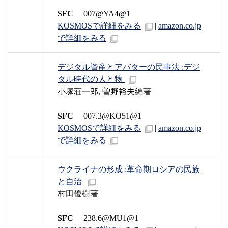
SFC
007@YA4@1
KOSMOSで詳細をみる
|
amazon.co.jp
で詳細をみる
デジタル資産とアバターの民事法 :デジ
タル時代の人と物
小塚荘一郎, 曽野裕夫編著
SFC
007.3@KO51@1
KOSMOSで詳細をみる
|
amazon.co.jp
で詳細をみる
ウクライナの形成 :革命期ロシアの民族
と自治
村田優樹著
SFC
238.6@MU1@1