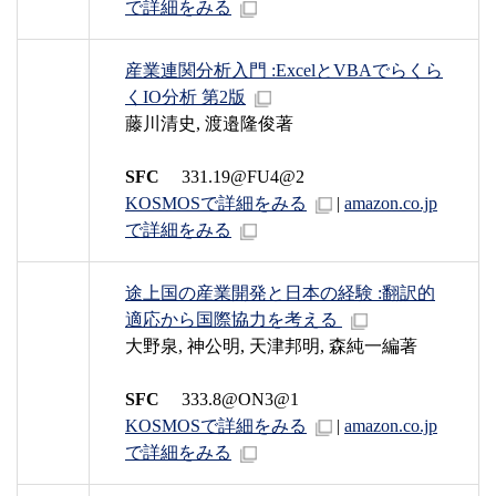
で詳細をみる
産業連関分析入門 :ExcelとVBAでらくら
くIO分析 第2版
藤川清史, 渡邉隆俊著
SFC
331.19@FU4@2
KOSMOSで詳細をみる
|
amazon.co.jp
で詳細をみる
途上国の産業開発と日本の経験 :翻訳的
適応から国際協力を考える
大野泉, 神公明, 天津邦明, 森純一編著
SFC
333.8@ON3@1
KOSMOSで詳細をみる
|
amazon.co.jp
で詳細をみる