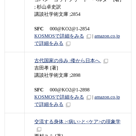
; 杉山卓史訳
講談社学術文庫 ;2854
SFC
000@KO2@1-2854
KOSMOSで詳細をみる
|
amazon.co.jp
で詳細をみる
古代国家の歩み :倭から日本へ
吉田孝 [著]
講談社学術文庫 ;2898
SFC
000@KO2@1-2898
KOSMOSで詳細をみる
|
amazon.co.jp
で詳細をみる
交流する身体 :<病い>と<ケア>の現象学