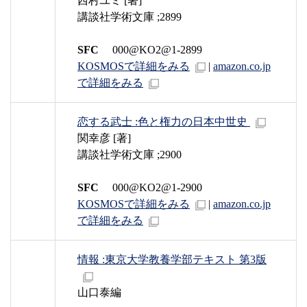
西村ユミ [著]
講談社学術文庫 ;2899
SFC
000@KO2@1-2899
KOSMOSで詳細をみる
|
amazon.co.jp
で詳細をみる
恋する武士 :色と権力の日本中世史
関幸彦 [著]
講談社学術文庫 ;2900
SFC
000@KO2@1-2900
KOSMOSで詳細をみる
|
amazon.co.jp
で詳細をみる
情報 :東京大学教養学部テキスト 第3版
山口泰編